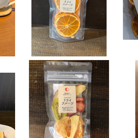
清見オレンジ
果物
¥324
ィセッ
おすすめ！ミックスドライフルーツ
¥324