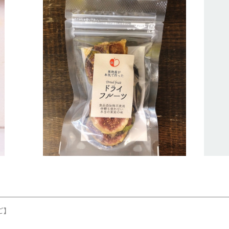
SOLD OUT
京都府産和歌山県産滋賀県産いちじくのドラ
購入
イフルーツ
¥324
ご】