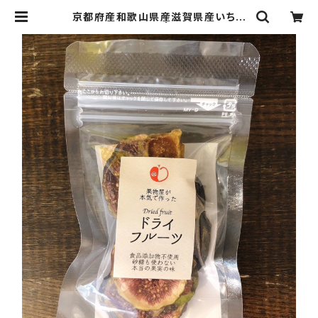
京都府産和歌山県産滋賀県産いちじ
くのドライフルーツ | 丸二果実店のド
ライフルーツ