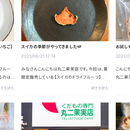
いちご】
スイカの季節がやってきました🍉
お試し
2021/06/21 17:14
2021/0
フルー
みなさんこんにちは丸二果実店です。今回は、夏
こんに
るのは、
限定販売している【スイカのドライフルーツ】を
丸二果
で待てな
紹介します♪早速ですがみなさんスイカのドラ
ドライ
続きを読む
続きを読む
ないの？
イフルーツって食べたことありますか？ドライフ
り、こ
ルーツにするとスイカの...
★ポイン