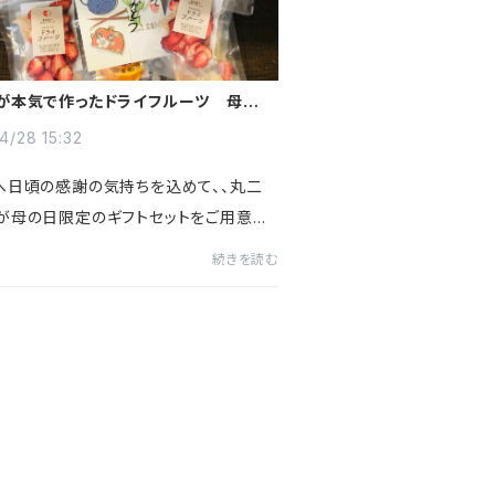
が本気で作ったドライフルーツ 母の日
ット 早割は4月30日までまもなく終
4/28 15:32
へ日頃の感謝の気持ちを込めて、、丸二
が母の日限定のギフトセットをご用意し
。フルーツの甘い香りと添加物・砂糖不使
続きを読む
に優しいドライフルーツで癒しの時間を
トしませんか？【4月...