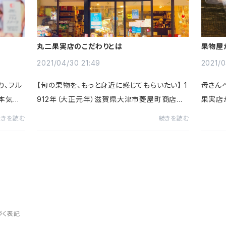
丸二果実店のこだわりとは
果物屋
限定セ
了！
2021/04/30 21:49
2021/0
り、フル
【旬の果物を、もっと身近に感じてもらいたい】 1
母さん
本気で
912年（大正元年）滋賀県大津市菱屋町商店街
果実店
1袋も入
で、県内初の果物専門店を創業しました。毎日、
ました
続きを読む
続きを読む
す。ヨー
新鮮な果物を大津・京都の市場より店主自ら仕
用の体
入れ、京都や滋賀の有名洋...
プレゼン
づく表記