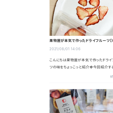
果物屋が本気で作ったドライフルーツ【
2021/08/01 14:06
こんにちは果物屋が本気で作ったドライ
ツの味をちょっこっと紹介🍓今回紹介す
苺です苺の季節はもう終わり...来年ま
い！苺食べたい！一年中食べれる苺って
ドライフルーツの苺は、旬...