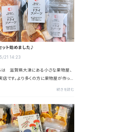
セット始めました♪
5/21 14:23
ちは 滋賀県大津にある小さな果物屋、
実店です。より多くの方に果物屋が作った
フルーツを食べて欲しいという思いがあ
続きを読む
の度【お試しセット】の販売を始めました！
ト・お求めやすい...